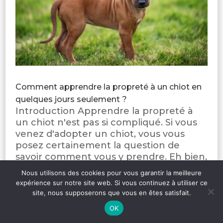
Comment apprendre la propreté à un chiot en
quelques jours seulement ?
Introduction Apprendre la propreté à
un chiot n'est pas si compliqué. Si vous
venez d'adopter un chiot, vous vous
posez certainement la question de
savoir comment vous y prendre. Eh bien,
la réponse dépendra de la méthode que
Nous utilisons des cookies pour vous garantir la meilleure
vous allez utiliser. Il est important de...
expérience sur notre site web. Si vous continuez à utiliser ce
site, nous supposerons que vous en êtes satisfait.
9.6
/10
386 avis
OK