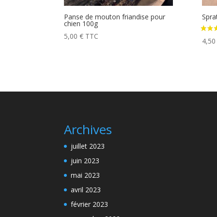
Panse de mouton friandise pour
Spra
chien 100g
5,00
€
TTC
4,5
Archives
juillet 2023
juin 2023
mai 2023
avril 2023
février 2023