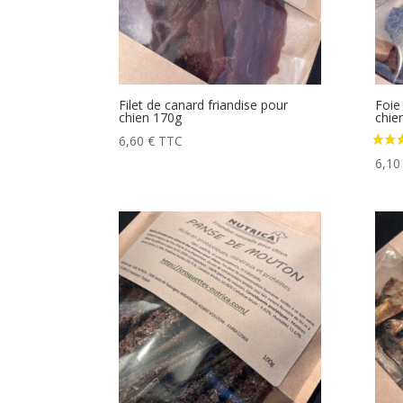
Filet de canard friandise pour
Foie 
chien 170g
chie
6,60
€
TTC
6,1