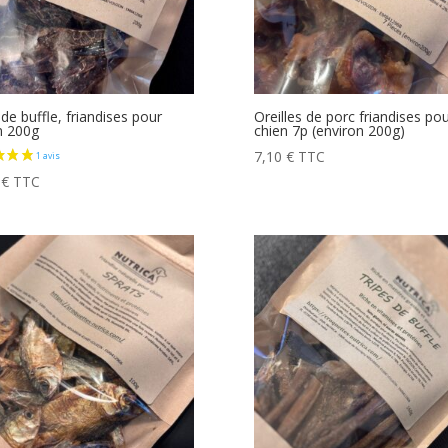
de buffle, friandises pour
Oreilles de porc friandises po
n 200g
chien 7p (environ 200g)
7,10
€
TTC
0
€
TTC