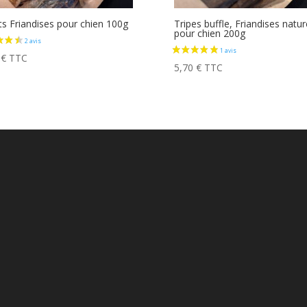
ts Friandises pour chien 100g
Tripes buffle, Friandises natur
pour chien 200g
0
€
TTC
1 avis
5,70
€
TTC