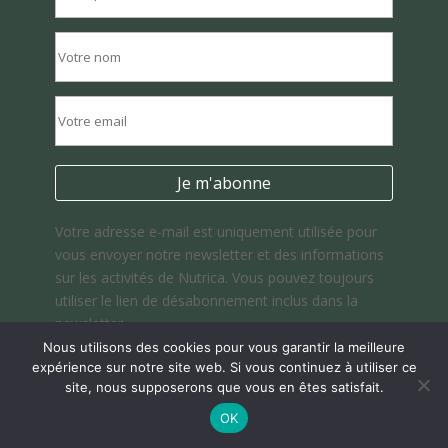
Votre adresse e-mail est uniquement utilisée pour
vous envoyer notre newsletter et des informations
sur les activités de Nutrica. Vous pouvez toujours
utiliser le lien de désabonnement inclus dans la
newsletter.
Nous utilisons des cookies pour vous garantir la meilleure
expérience sur notre site web. Si vous continuez à utiliser ce
CONTACTEZ-NOUS
site, nous supposerons que vous en êtes satisfait.
9.6
/10
386 avis
OK
La Horsière - Misabran