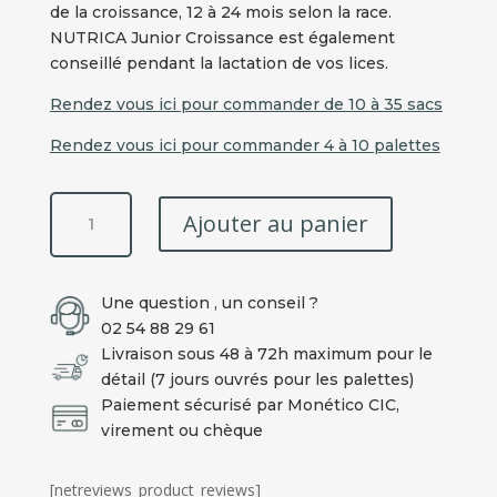
de la croissance, 12 à 24 mois selon la race.
NUTRICA Junior Croissance est également
conseillé pendant la lactation de vos lices.
Rendez vous ici pour commander de 10 à 35 sacs
Rendez vous ici pour commander 4 à 10 palettes
quantité
Ajouter au panier
de
1
Palette
Une question , un conseil ?
-
02 54 88 29 61
720
Livraison sous 48 à 72h maximum pour le
Kg
détail (7 jours ouvrés pour les palettes)
-
Paiement sécurisé par Monético CIC,
Croquette
virement ou chèque
Junior
Sevrage
professionnel
[netreviews_product_reviews]