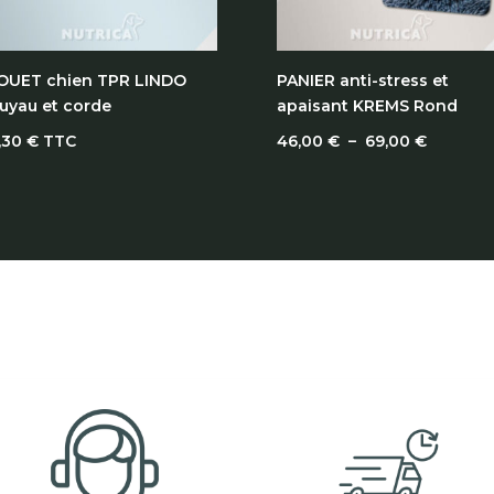
OUET chien TPR LINDO
PANIER anti-stress et
uyau et corde
apaisant KREMS Rond
Plage
,30
€
TTC
46,00
€
–
69,00
€
de
prix :
46,00 €
à
69,00 €