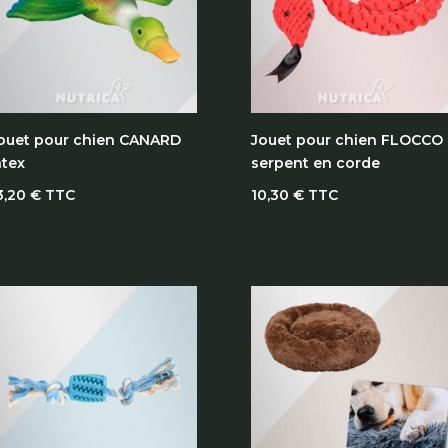
ouet pour chien CANARD
Jouet pour chien FLOCCO
atex
serpent en corde
3,20
€
TTC
10,30
€
TTC