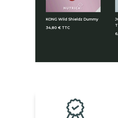
KONG Wild Shieldz Dummy
J
T
34,80
€
TTC
6