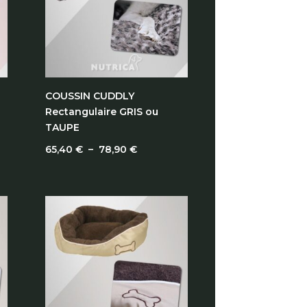
COUSSIN CUDDLY
Rectangulaire GRIS ou
TAUPE
Plage
65,40
€
–
78,90
€
de
prix :
65,40 €
à
78,90 €