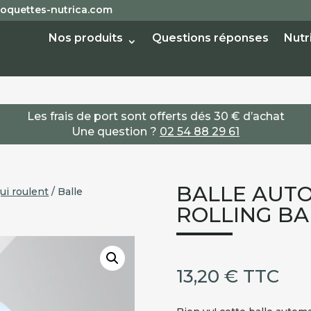
oquettes-nutrica.com
Nos produits
Questions réponses
Nutr
Les frais de port sont offerts dés 30 € d’achat
Une question ?
02 54 88 29 61
BALLE AUT
ui roulent
/ Balle
ROLLING BA
13,20
€
TTC