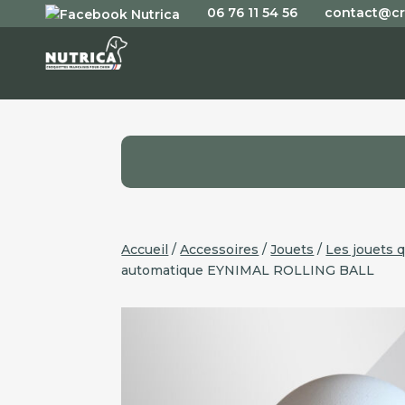
06 76 11 54 56
contact@cr
Accueil
/
Accessoires
/
Jouets
/
Les jouets q
automatique EYNIMAL ROLLING BALL