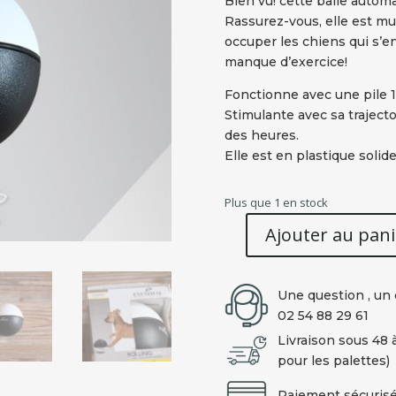
Bien vu! cette balle autom
Rassurez-vous, elle est m
occuper les chiens qui s’e
manque d’exercice!
Fonctionne avec une pile 1
Stimulante avec sa trajecto
des heures.
Elle est en plastique soli
Plus que 1 en stock
Ajouter au pani
quantité
de
Balle
Une question , un 
automatique
02 54 88 29 61
EYNIMAL
Livraison sous 48 
ROLLING
pour les palettes)
BALL
Paiement sécurisé