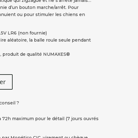
atique qui zigzague et ne s’arrête jamais…
unie d’un bouton marche/arrêt. Pour
nnuient ou pour stimuler les chiens en
.5V LR6 (non fournie)
ire aléatoire, la balle roule seule pendant
de, produit de qualité NUMAXES®
er
conseil ?
à 72h maximum pour le détail (7 jours ouvrés
 par Monético CIC, virement ou chèque