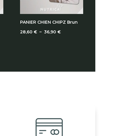
PANIER CHIEN CHIPZ Brun
Plage
28,60
€
–
36,90
€
de
prix :
28,60 €
à
36,90 €