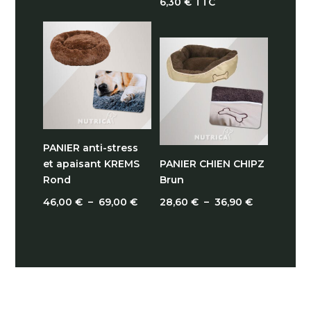
6,30
€
TTC
PANIER anti-stress
et apaisant KREMS
PANIER CHIEN CHIPZ
Rond
Brun
Plage
Plage
46,00
€
–
69,00
€
28,60
€
–
36,90
€
de
de
prix :
prix :
46,00 €
28,60 €
à
à
69,00 €
36,90 €