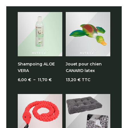
Shampoing ALOE
Jouet pour chien
VERA
CANARD latex
Plage
6,00
€
–
11,70
€
13,20
€
TTC
de
prix :
6,00 €
à
11,70 €