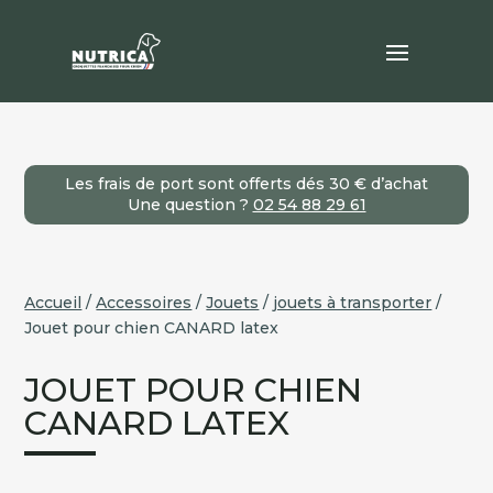
Les frais de port sont offerts dés 30 € d’achat
Une question ?
02 54 88 29 61
Accueil
/
Accessoires
/
Jouets
/
jouets à transporter
/
Jouet pour chien CANARD latex
JOUET POUR CHIEN
CANARD LATEX