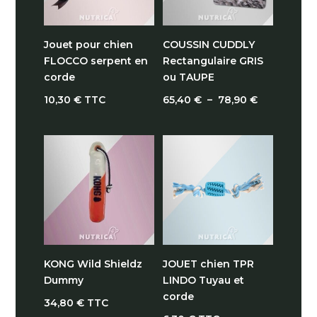
Jouet pour chien
COUSSIN CUDDLY
FLOCCO serpent en
Rectangulaire GRIS
corde
ou TAUPE
Plage
10,30
€
TTC
65,40
€
–
78,90
€
de
prix :
65,40 €
à
78,90 €
KONG Wild Shieldz
JOUET chien TPR
Dummy
LINDO Tuyau et
corde
34,80
€
TTC