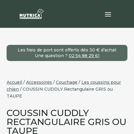
Les frais de port sont offerts dés 30 € d’achat
Une question ?
02 54 88 29 61
Accueil
/
Accessoires
/
Couchage
/
Les coussins pour
chien
/ COUSSIN CUDDLY Rectangulaire GRIS ou
TAUPE
COUSSIN CUDDLY
RECTANGULAIRE GRIS OU
TAUPE