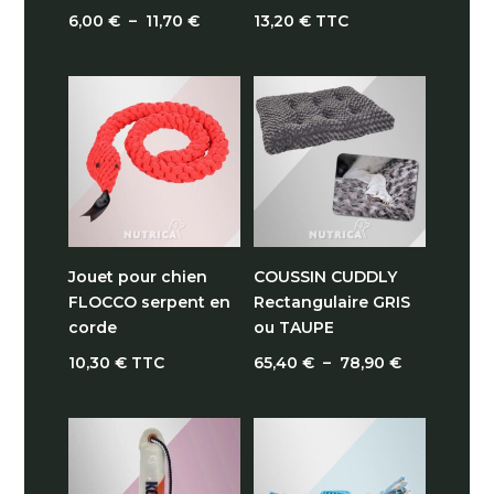
Plage
6,00
€
–
11,70
€
13,20
€
TTC
de
prix :
6,00 €
à
11,70 €
Jouet pour chien
COUSSIN CUDDLY
FLOCCO serpent en
Rectangulaire GRIS
corde
ou TAUPE
Plage
10,30
€
TTC
65,40
€
–
78,90
€
de
prix :
65,40 €
à