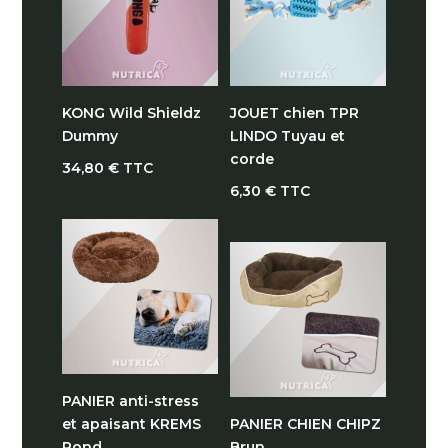
78,90 €
KONG Wild Shieldz
JOUET chien TPR
Dummy
LINDO Tuyau et
corde
34,80
€
TTC
6,30
€
TTC
PANIER anti-stress
et apaisant KREMS
PANIER CHIEN CHIPZ
Rond
Brun