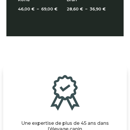
Plage
Plage
46,00
€
–
69,00
€
28,60
€
–
36,90
€
de
de
prix :
prix :
46,00 €
28,60 €
à
à
69,00 €
36,90 €
Une expertise de plus de 45 ans dans
l’élevage canin