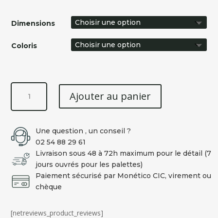
Dimensions
Coloris
quantité
Ajouter au panier
de
COUSSIN
CUDDLY
Une question , un conseil ?
Rectangulaire
02 54 88 29 61
GRIS
Livraison sous 48 à 72h maximum pour le détail (7
ou
jours ouvrés pour les palettes)
TAUPE
Paiement sécurisé par Monético CIC, virement ou
chèque
[netreviews_product_reviews]