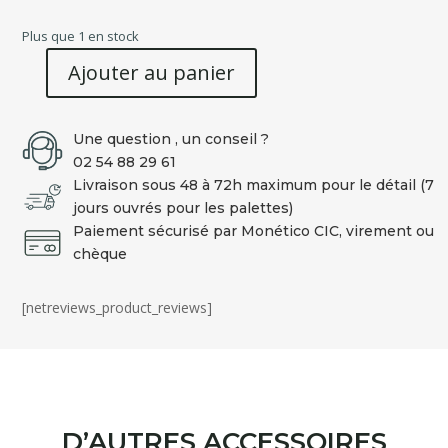
Plus que 1 en stock
Ajouter au panier
quantité
de
BROSSE
Une question , un conseil ?
massage
02 54 88 29 61
PREMIUM
Livraison sous 48 à 72h maximum pour le détail (7
CARE
jours ouvrés pour les palettes)
Paiement sécurisé par Monético CIC, virement ou
chèque
[netreviews_product_reviews]
D’AUTRES ACCESSOIRES