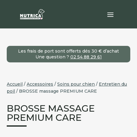
Les frais de port sont offerts dés 30 € d’achat
Une question ?
02 54 88 29 61
Accueil
/
Accessoires
/
Soins pour chien
/
Entretien du
poil
/ BROSSE massage PREMIUM CARE
BROSSE MASSAGE
PREMIUM CARE