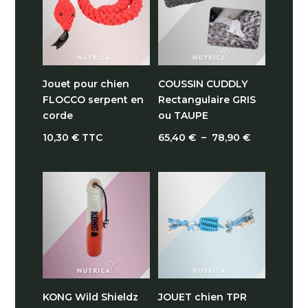
11,70 €
Jouet pour chien
COUSSIN CUDDLY
FLOCCO serpent en
Rectangulaire GRIS
corde
ou TAUPE
Plage
10,30
€
TTC
65,40
€
–
78,90
€
de
prix :
65,40 €
à
78,90 €
KONG Wild Shieldz
JOUET chien TPR