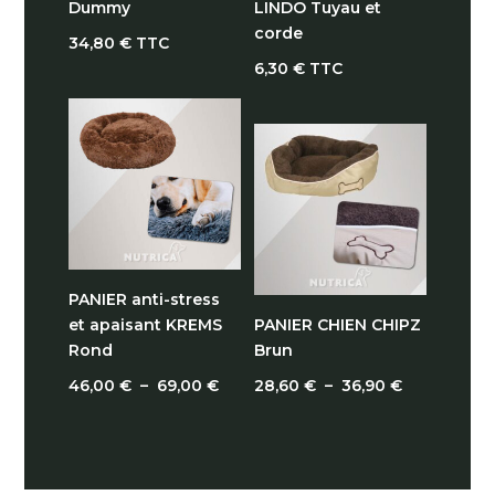
Dummy
LINDO Tuyau et
corde
34,80
€
TTC
6,30
€
TTC
PANIER anti-stress
et apaisant KREMS
PANIER CHIEN CHIPZ
Rond
Brun
Plage
Plage
46,00
€
–
69,00
€
28,60
€
–
36,90
€
de
de
prix :
prix :
46,00 €
28,60 €