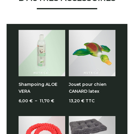
Shampoing ALOE
Jouet pour chien
VERA
CANARD latex
Plage
6,00
€
–
11,70
€
13,20
€
TTC
de
prix :
6,00 €
à