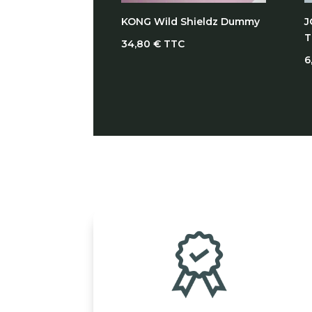
KONG Wild Shieldz Dummy
J
T
34,80
€
TTC
6