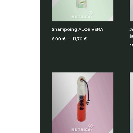
Shampoing ALOE VERA
J
l
Plage
6,00
€
–
11,70
€
1
de
prix :
6,00 €
à
11,70 €