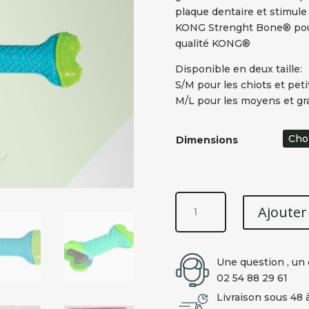
plaque dentaire et stimule 
KONG Strenght Bone® pour 
qualité KONG®
Disponible en deux taille:
S/M pour les chiots et peti
M/L pour les moyens et gr
Dimensions
quantité
Ajouter
de
KONG
STRENGTH
Une question , un 
BONE®
02 54 88 29 61
Livraison sous 48 