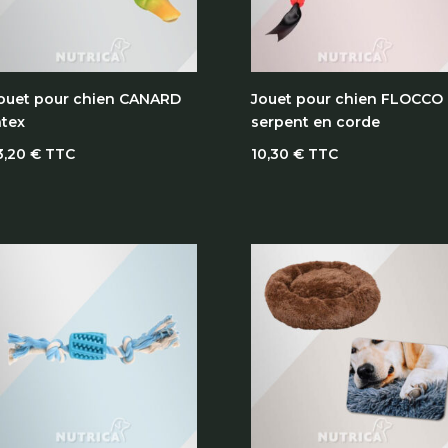
ouet pour chien CANARD
Jouet pour chien FLOCCO
atex
serpent en corde
3,20
€
TTC
10,30
€
TTC