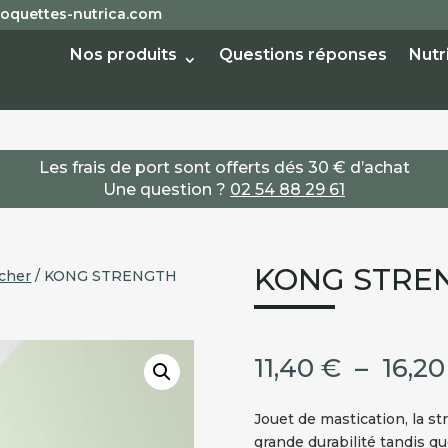
oquettes-nutrica.com
Nos produits
Questions réponses
Nutr
Les frais de port sont offerts dés 30 € d’achat
Une question ?
02 54 88 29 61
KONG STRE
cher
/ KONG STRENGTH
11,40
€
–
16,2
Jouet de mastication, la s
grande durabilité tandis qu