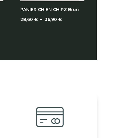
PANIER CHIEN CHIPZ Brun
Plage
28,60
€
–
36,90
€
de
prix :
28,60 €
à
36,90 €