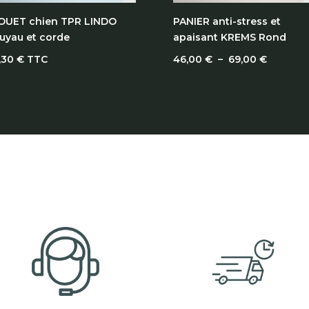
OUET chien TPR LINDO
PANIER anti-stress et
uyau et corde
apaisant KREMS Rond
Plage
,30
€
TTC
46,00
€
–
69,00
€
de
prix :
46,00 €
à
69,00 €