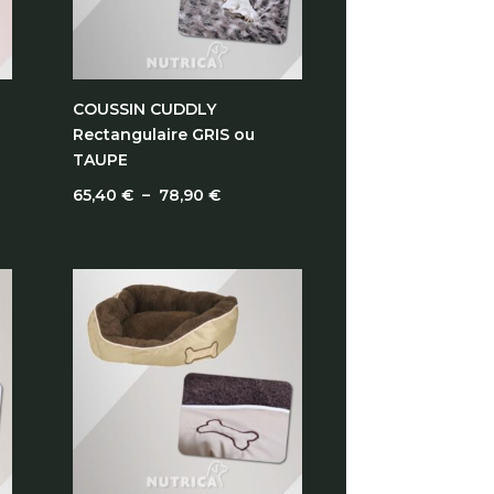
COUSSIN CUDDLY
Rectangulaire GRIS ou
TAUPE
Plage
65,40
€
–
78,90
€
de
prix :
65,40 €
à
78,90 €