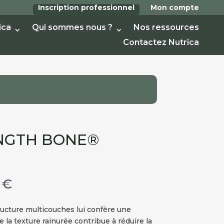
Inscription professionnel
Mon compte
ica
Qui sommes nous ?
Nos ressources
Contactez Nutrica
NGTH BONE®
Plage
0
€
de
prix :
tructure multicouches lui confère une
11,40 €
e la texture rainurée contribue à réduire la