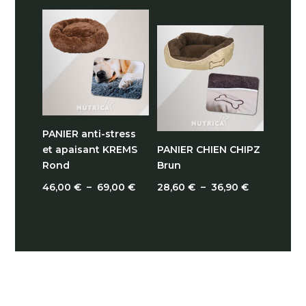
PANIER anti-stress
et apaisant KREMS
PANIER CHIEN CHIPZ
Rond
Brun
Plage
Plage
46,00
€
–
69,00
€
28,60
€
–
36,90
€
de
de
prix :
prix :
46,00 €
28,60 €
à
à
69,00 €
36,90 €