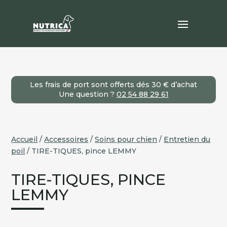
Les frais de port sont offerts dés 30 € d’achat
Une question ?
02 54 88 29 61
Accueil
/
Accessoires
/
Soins pour chien
/
Entretien du
poil
/ TIRE-TIQUES, pince LEMMY
TIRE-TIQUES, PINCE
LEMMY