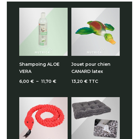
Shampoing ALOE
Jouet pour chien
VERA
CANARD latex
Plage
6,00
€
–
11,70
€
13,20
€
TTC
de
prix :
6,00 €
à
11,70 €