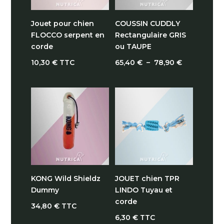
Jouet pour chien
COUSSIN CUDDLY
FLOCCO serpent en
Rectangulaire GRIS
corde
ou TAUPE
Plage
10,30
€
TTC
65,40
€
–
78,90
€
de
prix :
65,40 €
à
78,90 €
KONG Wild Shieldz
JOUET chien TPR
Dummy
LINDO Tuyau et
corde
34,80
€
TTC
6,30
€
TTC