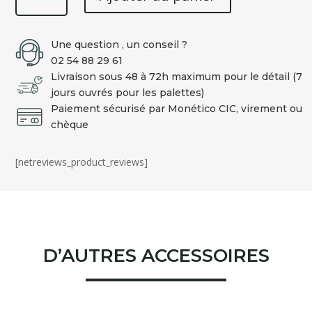
TIRE-
TIQUES,
Une question , un conseil ?
pince
02 54 88 29 61
LEMMY
Livraison sous 48 à 72h maximum pour le détail (7
jours ouvrés pour les palettes)
Paiement sécurisé par Monético CIC, virement ou
chèque
[netreviews_product_reviews]
D’AUTRES ACCESSOIRES