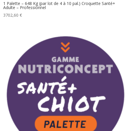
1 Palette – 648 Kg (par lot de 4 à 10 pal.) Croquette Santé+
Adulte – Professionnel
3702,60
€