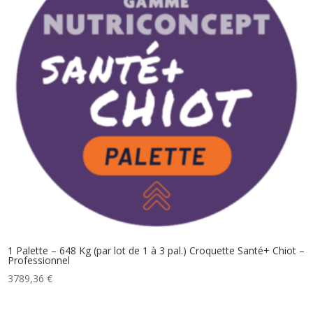
1 Palette – 648 Kg (par lot de 1 à 3 pal.) Croquette Santé+ Chiot –
Professionnel
3789,36
€