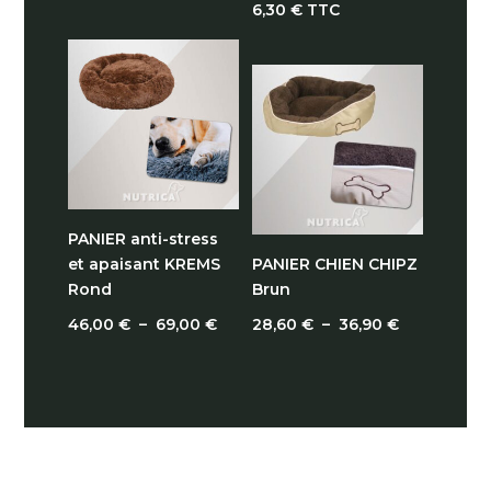
6,30
€
TTC
PANIER anti-stress
et apaisant KREMS
PANIER CHIEN CHIPZ
Rond
Brun
Plage
Plage
46,00
€
–
69,00
€
28,60
€
–
36,90
€
de
de
prix :
prix :
46,00 €
28,60 €
à
à
69,00 €
36,90 €