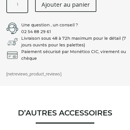
Ajouter au panier
de
Jouet
en
Une question , un conseil ?
peluche
02 54 88 29 61
pour
Livraison sous 48 à 72h maximum pour le détail (7
chien
jours ouvrés pour les palettes)
PALOMA
Paiement sécurisé par Monético CIC, virement ou
Canard
chèque
[netreviews_product_reviews]
D’AUTRES ACCESSOIRES