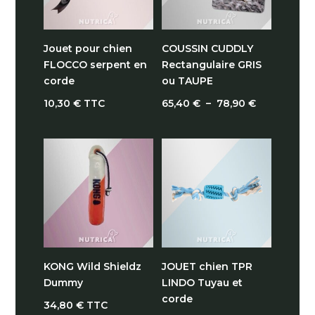
Jouet pour chien
COUSSIN CUDDLY
FLOCCO serpent en
Rectangulaire GRIS
corde
ou TAUPE
Plage
10,30
€
TTC
65,40
€
–
78,90
€
de
prix :
65,40 €
à
78,90 €
KONG Wild Shieldz
JOUET chien TPR
Dummy
LINDO Tuyau et
corde
34,80
€
TTC