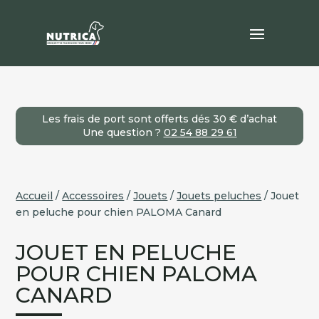
Les frais de port sont offerts dés 30 € d’achat
Une question ?
02 54 88 29 61
Accueil
/
Accessoires
/
Jouets
/
Jouets peluches
/ Jouet
en peluche pour chien PALOMA Canard
JOUET EN PELUCHE
POUR CHIEN PALOMA
CANARD