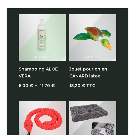
Shampoing ALOE
Jouet pour chien
VERA
CANARD latex
Plage
6,00
€
–
11,70
€
13,20
€
TTC
de
prix :
6,00 €
à
11,70 €