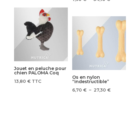
de
prix :
7,90 €
à
34,10 €
Jouet en peluche pour
chien PALOMA Coq
Os en nylon
13,80
€
TTC
“indestructible”
Plage
6,70
€
–
27,30
€
de
prix :
1 avis
6,70 €
à
27,30 €