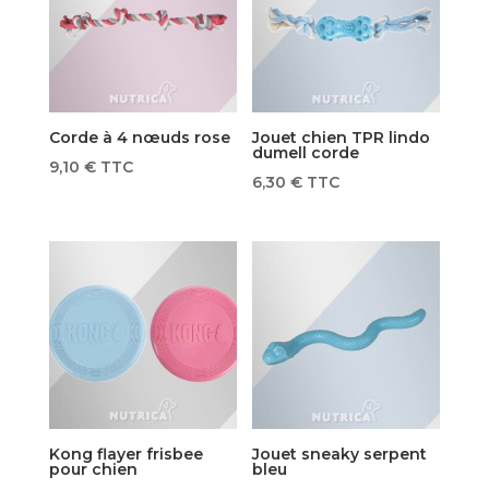
Corde à 4 nœuds rose
Jouet chien TPR lindo
dumell corde
9,10
€
TTC
6,30
€
TTC
Kong flayer frisbee
Jouet sneaky serpent
pour chien
bleu