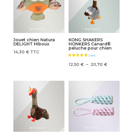
Jouet chien Natura
KONG SHAKERS
DELIGHT Hiboux
HONKERS Canard®
peluche pour chien
14,30
€
TTC
Plage
12,50
€
–
20,70
€
de
prix :
12,50 €
à
20,70 €