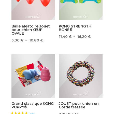
Balle aléatoire Jouet
KONG STRENGTH
pour chien ŒUF
BONE®
OVALE
Plage
11,40
€
–
16,20
€
Plage
3,00
€
–
10,80
€
de
de
prix :
prix :
11,40 €
3,00 €
à
à
16,20 €
10,80 €
Grand classique KONG
JOUET pour chien en
PUPPY®
Corde tressée