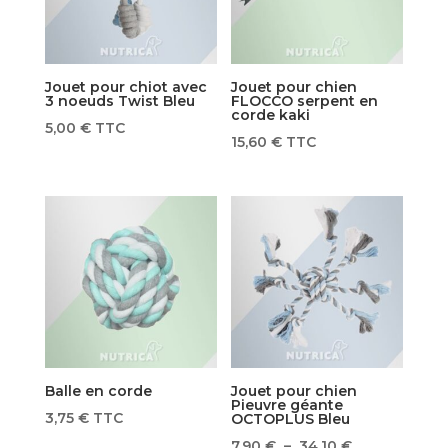
Jouet pour chiot avec
Jouet pour chien
3 noeuds Twist Bleu
FLOCCO serpent en
corde kaki
5,00
€
TTC
15,60
€
TTC
Balle en corde
Jouet pour chien
Pieuvre géante
3,75
€
TTC
OCTOPLUS Bleu
Plage
7,90
€
–
34,10
€