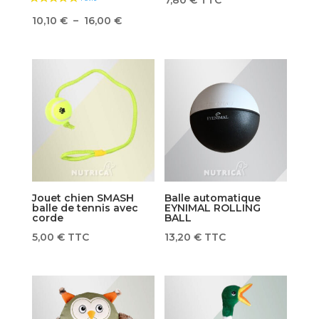
7,80
€
TTC
Plage
10,10
€
–
16,00
€
de
prix :
10,10 €
à
16,00 €
Jouet chien SMASH
Balle automatique
balle de tennis avec
EYNIMAL ROLLING
corde
BALL
5,00
€
TTC
13,20
€
TTC
1 avis