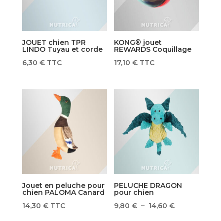
JOUET chien TPR
KONG® jouet
LINDO Tuyau et corde
REWARDS Coquillage
6,30
€
TTC
17,10
€
TTC
Jouet en peluche pour
PELUCHE DRAGON
chien PALOMA Canard
pour chien
Plage
14,30
€
TTC
9,80
€
–
14,60
€
de